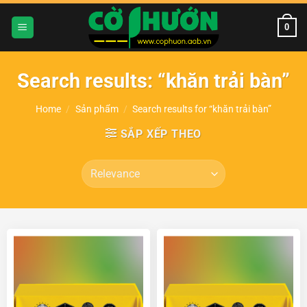
Chuyển
đến
0
nội
dung
Search results: “khăn trải bàn”
Home
/
Sản phẩm
/
Search results for “khăn trải bàn”
SẮP XẾP THEO