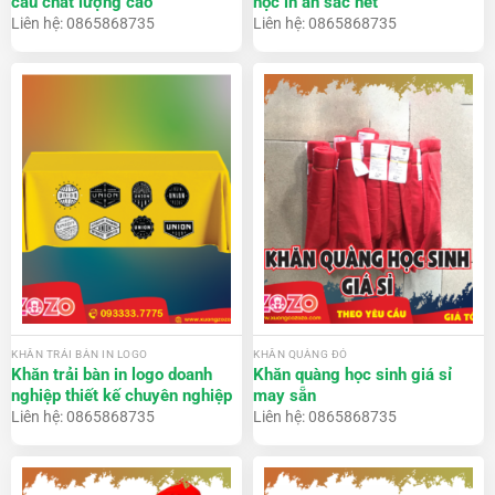
cầu chất lượng cao
học in ấn sắc nét
Liên hệ: 0865868735
Liên hệ: 0865868735
KHĂN TRẢI BÀN IN LOGO
KHĂN QUÀNG ĐỎ
Khăn trải bàn in logo doanh
Khăn quàng học sinh giá sỉ
nghiệp thiết kế chuyên nghiệp
may sẵn
Liên hệ: 0865868735
Liên hệ: 0865868735