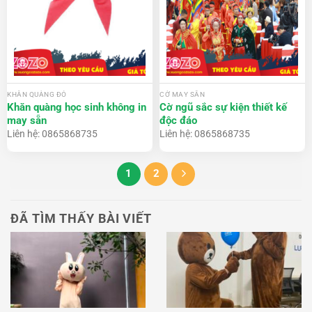
KHĂN QUÀNG ĐỎ
CỜ MAY SẴN
Khăn quàng học sinh không in
Cờ ngũ sắc sự kiện thiết kế
may sẵn
độc đáo
Liên hệ: 0865868735
Liên hệ: 0865868735
1
2
ĐÃ TÌM THẤY BÀI VIẾT