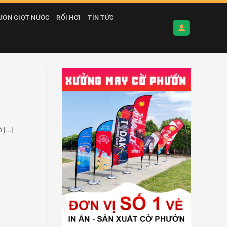
ƯỚN GIỌT NƯỚC
RỐI HƠI
TIN TỨC
[...]