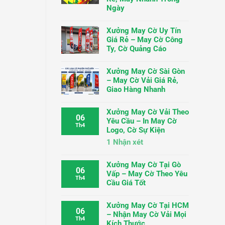
Ngày
Xưởng May Cờ Uy Tín
Giá Rẻ – May Cờ Công
Ty, Cờ Quảng Cáo
Xưởng May Cờ Sài Gòn
– May Cờ Vải Giá Rẻ,
Giao Hàng Nhanh
Xưởng May Cờ Vải Theo
06
Yêu Cầu – In May Cờ
Th4
Logo, Cờ Sự Kiện
1
Nhận xét
Xưởng May Cờ Tại Gò
06
Vấp – May Cờ Theo Yêu
Th4
Cầu Giá Tốt
Xưởng May Cờ Tại HCM
06
– Nhận May Cờ Vải Mọi
Th4
Kích Thước