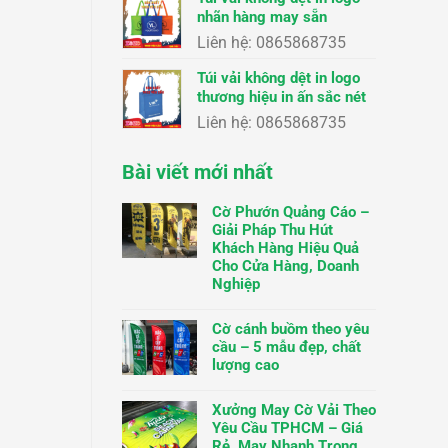
nhãn hàng may sẵn
Liên hệ: 0865868735
Túi vải không dệt in logo
thương hiệu in ấn sắc nét
Liên hệ: 0865868735
Bài viết mới nhất
Cờ Phướn Quảng Cáo –
Giải Pháp Thu Hút
Khách Hàng Hiệu Quả
Cho Cửa Hàng, Doanh
Nghiệp
Cờ cánh buồm theo yêu
cầu – 5 mẫu đẹp, chất
lượng cao
Xưởng May Cờ Vải Theo
Yêu Cầu TPHCM – Giá
Rẻ, May Nhanh Trong