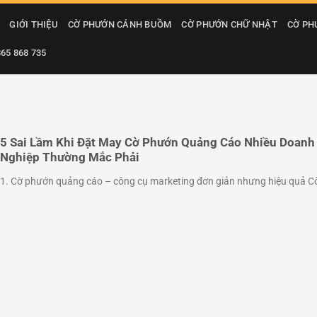
GIỚI THIỆU
CỜ PHƯỚN CÁNH BUỒM
CỜ PHƯỚN CHỮ NHẬT
CỜ PH
865 868 735
5 Sai Lầm Khi Đặt May Cờ Phướn Quảng Cáo Nhiều Doanh
Nghiệp Thường Mắc Phải
1. Cờ phướn quảng cáo – công cụ marketing đơn giản nhưng hiệu quả Cờ 