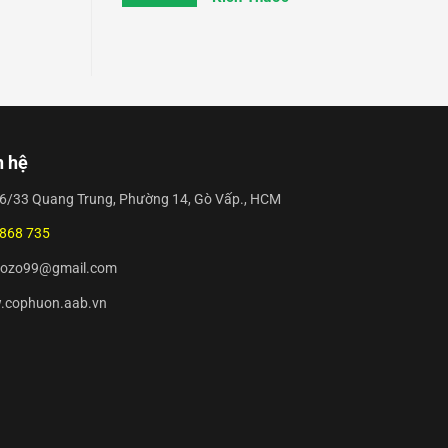
n hệ
/36/33 Quang Trung, Phường 14, Gò Vấp., HCM
 868 735
gzozo99@gmail.com
w.cophuon.aab.vn