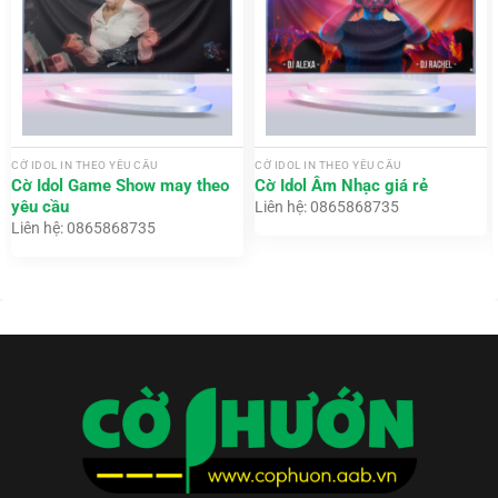
CỜ IDOL IN THEO YÊU CẦU
CỜ IDOL IN THEO YÊU CẦU
Cờ Idol Game Show may theo
Cờ Idol Âm Nhạc giá rẻ
yêu cầu
Liên hệ: 0865868735
Liên hệ: 0865868735