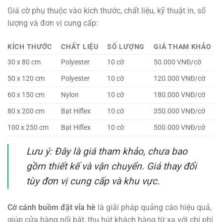
Giá cờ phụ thuộc vào kích thước, chất liệu, kỹ thuật in, số
lượng và đơn vị cung cấp:
KÍCH THƯỚC
CHẤT LIỆU
SỐ LƯỢNG
GIÁ THAM KHẢO
30 x 80 cm
Polyester
10 cờ
50.000 VNĐ/cờ
50 x 120 cm
Polyester
10 cờ
120.000 VNĐ/cờ
60 x 150 cm
Nylon
10 cờ
180.000 VNĐ/cờ
80 x 200 cm
Bạt Hiflex
10 cờ
350.000 VNĐ/cờ
100 x 250 cm
Bạt Hiflex
10 cờ
500.000 VNĐ/cờ
Lưu ý: Đây là giá tham khảo, chưa bao
gồm thiết kế và vận chuyển. Giá thay đổi
tùy đơn vị cung cấp và khu vực.
Cờ cánh buồm đặt vỉa hè
là giải pháp quảng cáo hiệu quả,
giúp cửa hàng nổi bật, thu hút khách hàng từ xa với chi phí