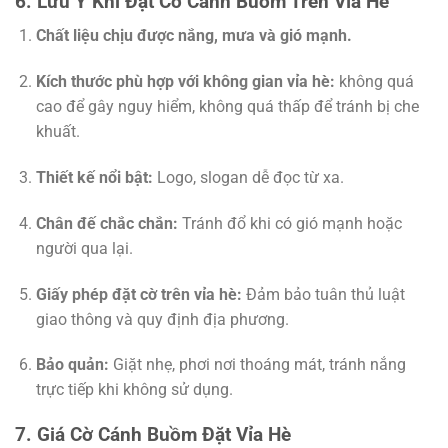
6. Lưu Ý Khi Đặt Cờ Cánh Buồm Trên Vỉa Hè
Chất liệu chịu được nắng, mưa và gió mạnh.
Kích thước phù hợp với không gian vỉa hè:
không quá
cao để gây nguy hiểm, không quá thấp để tránh bị che
khuất.
Thiết kế nổi bật:
Logo, slogan dễ đọc từ xa.
Chân đế chắc chắn:
Tránh đổ khi có gió mạnh hoặc
người qua lại.
Giấy phép đặt cờ trên vỉa hè:
Đảm bảo tuân thủ luật
giao thông và quy định địa phương.
Bảo quản:
Giặt nhẹ, phơi nơi thoáng mát, tránh nắng
trực tiếp khi không sử dụng.
7. Giá Cờ Cánh Buồm Đặt Vỉa Hè