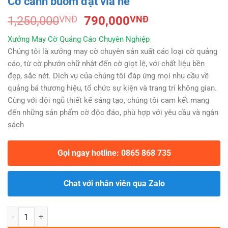
Cờ cánh buồm đặt vỉa hè
Original
Current
1,250,000
VNĐ
790,000
VNĐ
price
price
Xưởng May Cờ Quảng Cáo Chuyên Nghiệp
was:
is:
Chúng tôi là xưởng may cờ chuyên sản xuất các loại cờ quảng
1,250,000VNĐ.
790,000VNĐ.
cáo, từ cờ phướn chữ nhật đến cờ giọt lệ, với chất liệu bền
đẹp, sắc nét. Dịch vụ của chúng tôi đáp ứng mọi nhu cầu về
quảng bá thương hiệu, tổ chức sự kiện và trang trí không gian.
Cùng với đội ngũ thiết kế sáng tạo, chúng tôi cam kết mang
đến những sản phẩm cờ độc đáo, phù hợp với yêu cầu và ngân
sách
Gọi ngay hotline: 0865 868 735
Chat với nhân viên qua Zalo
Cờ cánh buồm đặt vỉa hè quantity