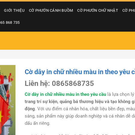
GIỚI THIỆU
CỜ PHƯỚN CÁNH BUỒM
CỜ PHƯỚN CHỮ NHẬT
CỜ PH
865 868 735
Cờ dây in chữ nhiều màu in theo yêu 
Liên hệ: 0865868735
Cờ dây in chữ nhiều màu in theo yêu cầu
là lựa chọn lý
trang trí sự kiện, quảng bá thương hiệu và tạo không g
động
. Với ưu điểm cá nhân hóa, chất liệu bền đẹp, màu
sáng, sản phẩm này giúp doanh nghiệp và cá nhân dễ d
dấu ấn riêng.