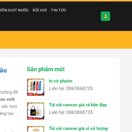
ƯỚN GIỌT NƯỚC
RỐI HƠI
TIN TỨC
Sản phẩm mới
cầu
In cờ phướn
Liên hệ: 0865868735
 tưởng để
ian sinh
Túi vải canvas giá rẻ bền đẹp
 sắc tươi
Liên hệ: 0865868735
àng tạo
Túi vải canvas giá sỉ số lượng