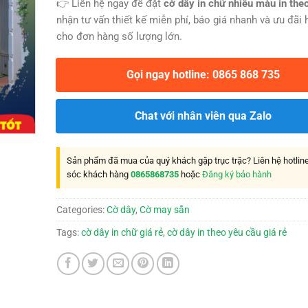
👉 Liên hệ ngay để đặt
cờ dây in chữ nhiều màu in the
nhận tư vấn thiết kế miễn phí, báo giá nhanh và ưu đãi 
cho đơn hàng số lượng lớn.
Gọi ngay hotline: 0865 868 735
Chat với nhân viên qua Zalo
Sản phẩm đã mua của quý khách gặp trục trặc? Liên hệ hotli
sóc khách hàng
0865868735
hoặc
Đăng ký bảo hành
Categories:
Cờ dây
,
Cờ may sẵn
Tags:
cờ dây in chữ giá rẻ
,
cờ dây in theo yêu cầu giá rẻ