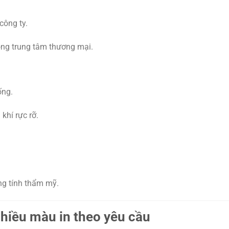
công ty.
rong trung tâm thương mại.
ống.
khí rực rỡ.
ăng tính thẩm mỹ.
 nhiều màu in theo yêu cầu