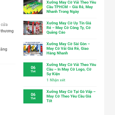
Xưởng May Cờ Vải Theo Yêu
Cầu TPHCM – Giá Rẻ, May
Nhanh Trong Ngày
Xưởng May Cờ Uy Tín Giá
g cửa
Rẻ – May Cờ Công Ty, Cờ
p thương
Quảng Cáo
Xưởng May Cờ Sài Gòn –
May Cờ Vải Giá Rẻ, Giao
năng
Hàng Nhanh
Xưởng May Cờ Vải Theo Yêu
06
Cầu – In May Cờ Logo, Cờ
Th4
Sự Kiện
1
Nhận xét
Xưởng May Cờ Tại Gò Vấp –
06
May Cờ Theo Yêu Cầu Giá
Th4
Tốt