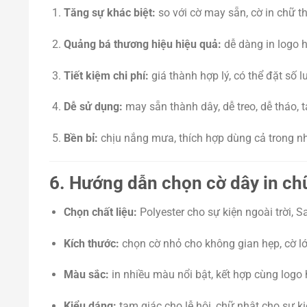
Tăng sự khác biệt:
so với cờ may sẵn, cờ in chữ t
Quảng bá thương hiệu hiệu quả:
dễ dàng in logo h
Tiết kiệm chi phí:
giá thành hợp lý, có thể đặt số l
Dễ sử dụng:
may sẵn thành dây, dễ treo, dễ tháo, t
Bền bỉ:
chịu nắng mưa, thích hợp dùng cả trong nhà
6. Hướng dẫn chọn cờ dây in c
Chọn chất liệu:
Polyester cho sự kiện ngoài trời, S
Kích thước:
chọn cờ nhỏ cho không gian hẹp, cờ lớn
Màu sắc:
in nhiều màu nổi bật, kết hợp cùng logo
Kiểu dáng:
tam giác cho lễ hội, chữ nhật cho sự ki