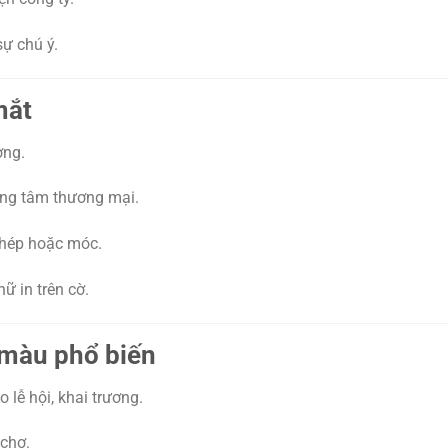
sự chú ý.
mắt
ờng.
ung tâm thương mại.
thép hoặc móc.
ữ in trên cờ.
 màu phổ biến
lễ hội, khai trương.
 chợ.