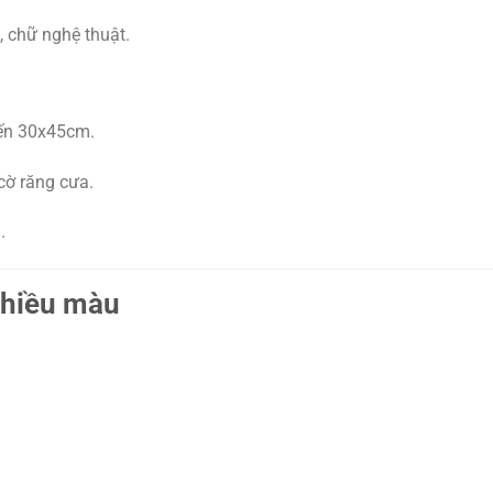
, chữ nghệ thuật.
ến 30x45cm.
cờ răng cưa.
.
nhiều màu