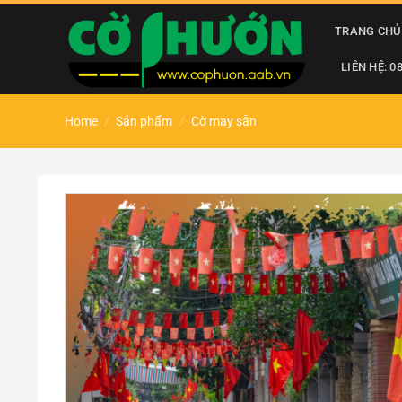
Chuyển
đến
TRANG CHỦ
nội
LIÊN HỆ: 0
dung
Home
/
Sản phẩm
/
Cờ may sẵn