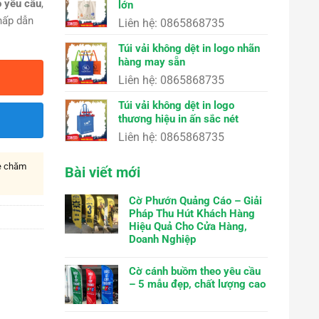
o yêu cầu
,
lớn
hấp dẫn
Liên hệ: 0865868735
Túi vải không dệt in logo nhãn
hàng may sẵn
Liên hệ: 0865868735
Túi vải không dệt in logo
thương hiệu in ấn sắc nét
Liên hệ: 0865868735
ne chăm
Bài viết mới
Cờ Phướn Quảng Cáo – Giải
Pháp Thu Hút Khách Hàng
Hiệu Quả Cho Cửa Hàng,
Doanh Nghiệp
Cờ cánh buồm theo yêu cầu
– 5 mẫu đẹp, chất lượng cao