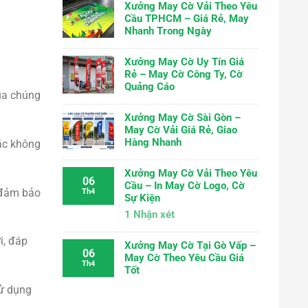
Xưởng May Cờ Vải Theo Yêu
Cầu TPHCM – Giá Rẻ, May
Nhanh Trong Ngày
Xưởng May Cờ Uy Tín Giá
Rẻ – May Cờ Công Ty, Cờ
Quảng Cáo
của chúng
Xưởng May Cờ Sài Gòn –
May Cờ Vải Giá Rẻ, Giao
Hàng Nhanh
sắc không
Xưởng May Cờ Vải Theo Yêu
06
Cầu – In May Cờ Logo, Cờ
i đảm bảo
Th4
Sự Kiện
1
Nhận xét
i, đáp
Xưởng May Cờ Tại Gò Vấp –
06
May Cờ Theo Yêu Cầu Giá
Th4
Tốt
sử dụng