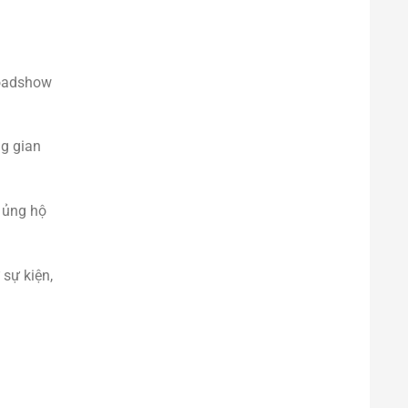
roadshow
ng gian
ự ủng hộ
sự kiện,