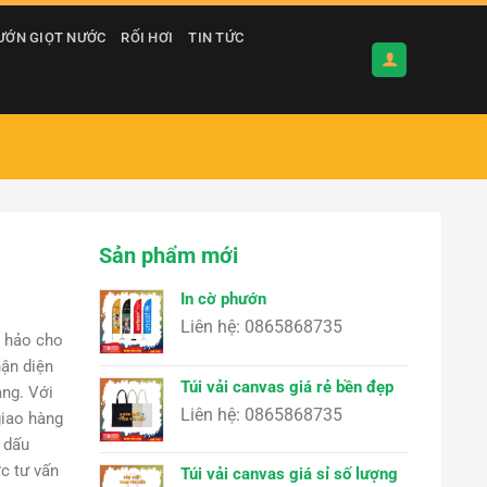
ƯỚN GIỌT NƯỚC
RỐI HƠI
TIN TỨC
Sản phẩm mới
In cờ phướn
Liên hệ: 0865868735
n hảo cho
ận diện
Túi vải canvas giá rẻ bền đẹp
àng. Với
Liên hệ: 0865868735
giao hàng
 dấu
c tư vấn
Túi vải canvas giá sỉ số lượng