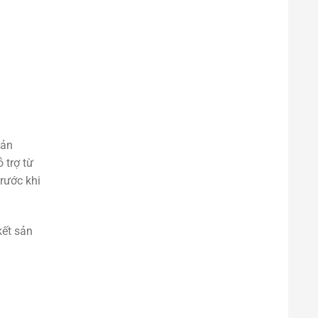
Sản
 trợ từ
rước khi
kết sản