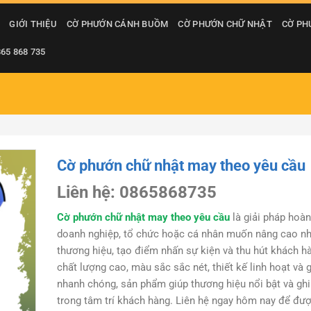
GIỚI THIỆU
CỜ PHƯỚN CÁNH BUỒM
CỜ PHƯỚN CHỮ NHẬT
CỜ PH
865 868 735
Cờ phướn chữ nhật may theo yêu cầu
Liên hệ: 0865868735
Cờ phướn chữ nhật may theo yêu cầu
là giải pháp hoà
doanh nghiệp, tổ chức hoặc cá nhân muốn nâng cao nh
thương hiệu, tạo điểm nhấn sự kiện và thu hút khách h
chất lượng cao, màu sắc sắc nét, thiết kế linh hoạt và 
nhanh chóng, sản phẩm giúp thương hiệu nổi bật và ghi
trong tâm trí khách hàng. Liên hệ ngay hôm nay để đượ