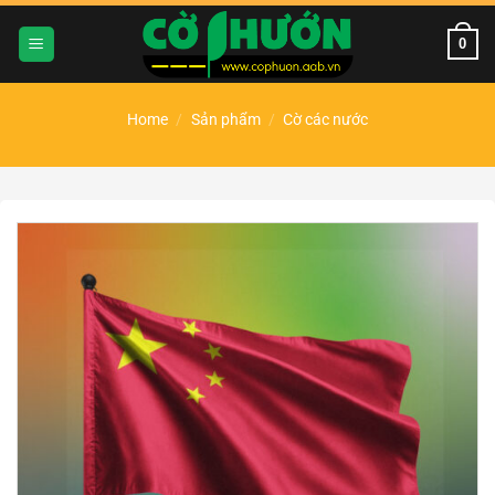
Chuyển
đến
0
nội
dung
Home
/
Sản phẩm
/
Cờ các nước