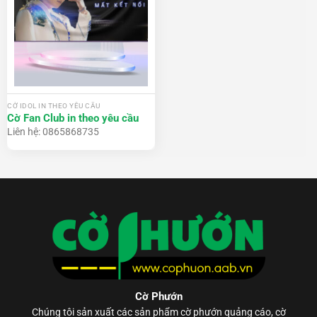
CỜ IDOL IN THEO YÊU CẦU
Cờ Fan Club in theo yêu cầu
Liên hệ: 0865868735
Cờ Phướn
Chúng tôi sản xuất các sản phẩm
cờ phướn
quảng cáo, cờ