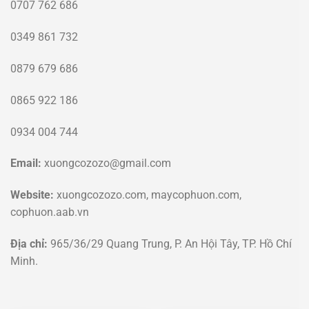
0707 762 686
0349 861 732
0879 679 686
0865 922 186
0934 004 744
Email:
xuongcozozo@gmail.com
Website:
xuongcozozo.com, maycophuon.com,
cophuon.aab.vn
Địa chỉ:
965/36/29 Quang Trung, P. An Hội Tây, TP. Hồ Chí
Minh.