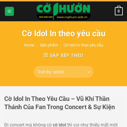
Chuyển
đến
0
nội
dung
Cờ Idol In theo yêu cầu
Home
/
Sản phẩm
/
Cờ Idol In theo yêu cầu
SẮP XẾP THEO
Cờ Idol In Theo Yêu Cầu – Vũ Khí Thần
Thánh Của Fan Trong Concert & Sự Kiện
Đi concert mà không có
cờ idol
thì coi như thiếu mất một