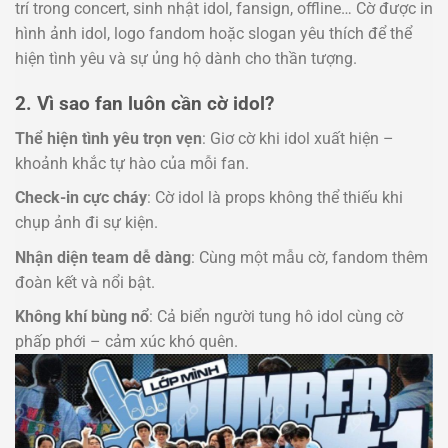
trí trong concert, sinh nhật idol, fansign, offline… Cờ được in
hình ảnh idol, logo fandom hoặc slogan yêu thích để thể
hiện tình yêu và sự ủng hộ dành cho thần tượng.
2. Vì sao fan luôn cần cờ idol?
Thể hiện tình yêu trọn vẹn
: Giơ cờ khi idol xuất hiện –
khoảnh khắc tự hào của mỗi fan.
Check-in cực cháy
: Cờ idol là props không thể thiếu khi
chụp ảnh đi sự kiện.
Nhận diện team dễ dàng
: Cùng một mẫu cờ, fandom thêm
đoàn kết và nổi bật.
Không khí bùng nổ
: Cả biển người tung hô idol cùng cờ
phấp phới – cảm xúc khó quên.