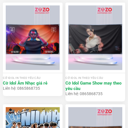
CỜ IDOL IN THEO YÊU CẦU
CỜ IDOL IN THEO YÊU CẦU
Cờ Idol Âm Nhạc giá rẻ
Cờ Idol Game Show may theo
yêu cầu
Liên hệ: 0865868735
Liên hệ: 0865868735