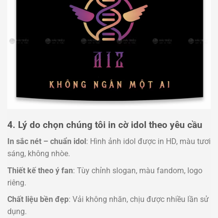
4. Lý do chọn chúng tôi in cờ idol theo yêu cầu
In sắc nét – chuẩn idol
: Hình ảnh idol được in HD, màu tươi
sáng, không nhòe.
Thiết kế theo ý fan
: Tùy chỉnh slogan, màu fandom, logo
riêng.
Chất liệu bền đẹp
: Vải không nhăn, chịu được nhiều lần sử
dụng.