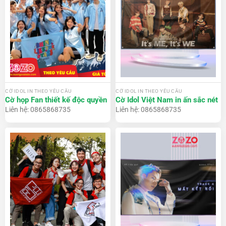
CỜ IDOL IN THEO YÊU CẦU
CỜ IDOL IN THEO YÊU CẦU
Cờ họp Fan thiết kế độc quyền
Cờ Idol Việt Nam in ấn sắc nét
Liên hệ: 0865868735
Liên hệ: 0865868735