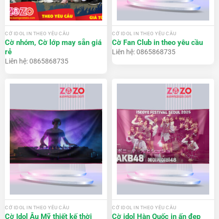
CỜ IDOL IN THEO YÊU CẦU
CỜ IDOL IN THEO YÊU CẦU
Cờ nhóm, Cờ lớp may sẵn giá
Cờ Fan Club in theo yêu cầu
rẻ
Liên hệ: 0865868735
Liên hệ: 0865868735
CỜ IDOL IN THEO YÊU CẦU
CỜ IDOL IN THEO YÊU CẦU
Cờ Idol Âu Mỹ thiết kế thời
Cờ idol Hàn Quốc in ấn đẹp