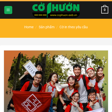
Chuyển
đến
0
nội
dung
Home
/
Sản phẩm
/
Cờ in theo yêu cầu