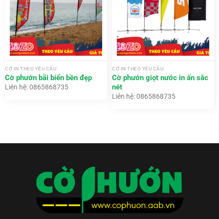
CỜ IN THEO YÊU CẦU
CỜ IN THEO YÊU CẦU
Cờ phướn bãi biển bền đẹp
Cờ phướn giọt nước in ấn sắc
nét
Liên hệ: 0865868735
Liên hệ: 0865868735