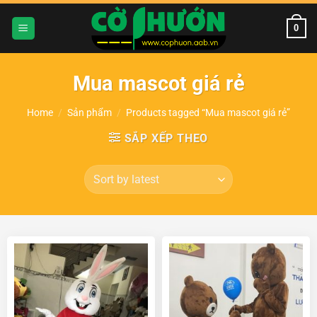
Chuyển
đến
0
nội
dung
Mua mascot giá rẻ
Home
/
Sản phẩm
/
Products tagged “Mua mascot giá rẻ”
SẮP XẾP THEO