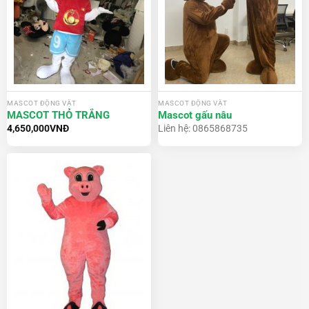
MASCOT ĐỘNG VẬT
MASCOT ĐỘNG VẬT
MASCOT THỎ TRẮNG
Mascot gấu nâu
4,650,000
VNĐ
Liên hệ: 0865868735