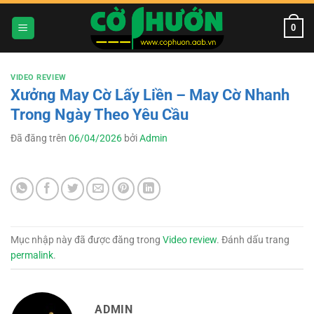
Chuyển
đến
0
nội
dung
VIDEO REVIEW
Xưởng May Cờ Lấy Liền – May Cờ Nhanh
Trong Ngày Theo Yêu Cầu
Đã đăng trên
06/04/2026
bởi
Admin
Mục nhập này đã được đăng trong
Video review
. Đánh dấu trang
permalink
.
ADMIN