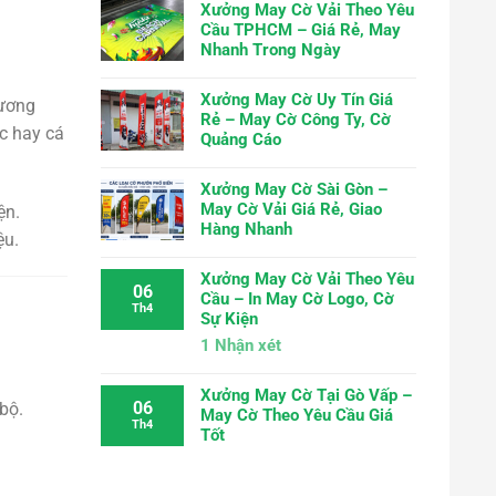
Xưởng May Cờ Vải Theo Yêu
Cầu TPHCM – Giá Rẻ, May
Nhanh Trong Ngày
Xưởng May Cờ Uy Tín Giá
hương
Rẻ – May Cờ Công Ty, Cờ
ọc hay cá
Quảng Cáo
Xưởng May Cờ Sài Gòn –
May Cờ Vải Giá Rẻ, Giao
ện.
Hàng Nhanh
ệu.
Xưởng May Cờ Vải Theo Yêu
06
Cầu – In May Cờ Logo, Cờ
Th4
Sự Kiện
1
Nhận xét
Xưởng May Cờ Tại Gò Vấp –
06
bộ.
May Cờ Theo Yêu Cầu Giá
Th4
Tốt