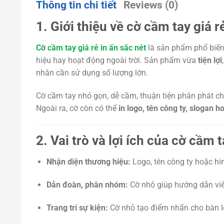
Thông tin chi tiết
Reviews (0)
1. Giới thiệu về cờ cầm tay giá r
Cờ cầm tay giá rẻ in ấn sắc nét
là sản phẩm phổ biến t
hiệu hay hoạt động ngoài trời. Sản phẩm vừa
tiện lợi
nhân cần sử dụng số lượng lớn.
Cờ cầm tay nhỏ gọn, dễ cầm, thuận tiện phân phát c
Ngoài ra, cờ còn có thể
in logo, tên công ty, slogan h
2. Vai trò và lợi ích của cờ cầm t
Nhận diện thương hiệu:
Logo, tên công ty hoặc hìn
Dẫn đoàn, phân nhóm:
Cờ nhỏ giúp hướng dẫn viê
Trang trí sự kiện:
Cờ nhỏ tạo điểm nhấn cho bàn lễ,