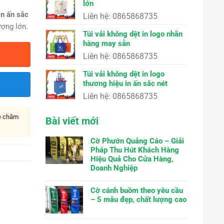
lớn
in ấn sắc
Liên hệ: 0865868735
ượng lớn.
Túi vải không dệt in logo nhãn
hàng may sẵn
Liên hệ: 0865868735
Túi vải không dệt in logo
thương hiệu in ấn sắc nét
Liên hệ: 0865868735
ne chăm
Bài viết mới
Cờ Phướn Quảng Cáo – Giải
Pháp Thu Hút Khách Hàng
Hiệu Quả Cho Cửa Hàng,
Doanh Nghiệp
Cờ cánh buồm theo yêu cầu
– 5 mẫu đẹp, chất lượng cao