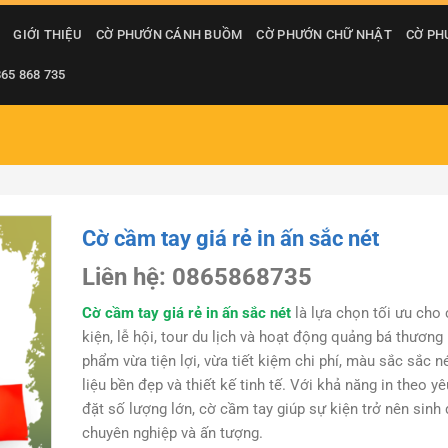
GIỚI THIỆU
CỜ PHƯỚN CÁNH BUỒM
CỜ PHƯỚN CHỮ NHẬT
CỜ PH
865 868 735
Cờ cầm tay giá rẻ in ấn sắc nét
Liên hệ: 0865868735
Cờ cầm tay giá rẻ in ấn sắc nét
là lựa chọn tối ưu cho
kiện, lễ hội, tour du lịch và hoạt động quảng bá thương
phẩm vừa tiện lợi, vừa tiết kiệm chi phí, màu sắc sắc né
liệu bền đẹp và thiết kế tinh tế. Với khả năng in theo y
đặt số lượng lớn, cờ cầm tay giúp sự kiện trở nên sinh
chuyên nghiệp và ấn tượng.