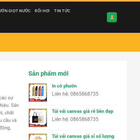
ƯỚN GIỌT NƯỚC
RỐI HƠI
TIN TỨC
Sản phẩm mới
In cờ phướn
Liên hệ: 0865868735
 các sự
 hiệu. Sản
Túi vải canvas giá rẻ bền đẹp
t, chất
Liên hệ: 0865868735
êu cầu và
 động,
Túi vải canvas giá sỉ số lượng