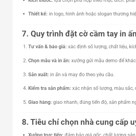
Kích thước:
lựa chọn phù hợp theo mục đích: phân 
Thiết kế:
in logo, hình ảnh hoặc slogan thương hi
7. Quy trình đặt cờ cầm tay in ấ
Tư vấn & báo giá:
xác định số lượng, chất liệu, kíc
Chọn mẫu và in ấn:
xưởng gửi mẫu demo để khách 
Sản xuất:
in ấn và may đo theo yêu cầu.
Kiểm tra sản phẩm:
xác nhận số lượng, màu sắc, 
Giao hàng:
giao nhanh, đúng tiến độ, sản phẩm n
8. Tiêu chí chọn nhà cung cấp uy
Xưởng trực tiếp:
đảm bảo giá gốc, chất lượng sản 