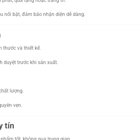
phát, quà tặng hoặc trang trí.
ệu nổi bật, đảm bảo nhận diện dễ dàng.
n
h thước và thiết kế.
duyệt trước khi sản xuất.
chất lượng.
guyên vẹn.
 tín
phẩm tốt, không qua trung gian.