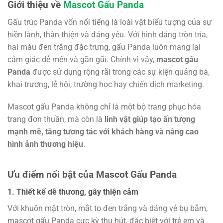
Giới thiệu về
Mascot Gấu Panda
Gấu trúc Panda vốn nổi tiếng là loài vật biểu tượng của sự
hiền lành, thân thiện và đáng yêu. Với hình dáng tròn trịa,
hai màu đen trắng đặc trưng, gấu Panda luôn mang lại
cảm giác dễ mến và gần gũi. Chính vì vậy,
mascot gấu
Panda
được sử dụng rộng rãi trong các sự kiện quảng bá,
khai trương, lễ hội, trường học hay chiến dịch marketing.
Mascot gấu Panda không chỉ là một bộ trang phục hóa
trang đơn thuần, mà còn là
linh vật giúp tạo ấn tượng
mạnh mẽ, tăng tương tác với khách hàng và nâng cao
hình ảnh thương hiệu
.
Ưu điểm nổi bật của Mascot Gấu Panda
1. Thiết kế dễ thương, gây thiện cảm
Với khuôn mặt tròn, mắt to đen trắng và dáng vẻ bụ bẫm,
mascot gấu Panda cực kỳ thu hút, đặc biệt với trẻ em và